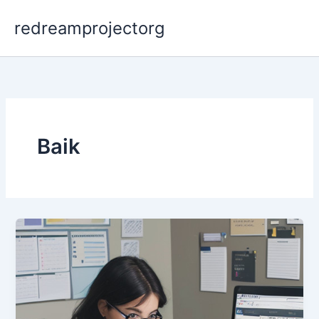
Skip
redreamprojectorg
to
content
Baik