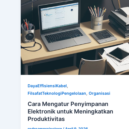
,
DayaEffisiensiKabel
,
FilsafatTeknologiPengelolaan
Organisasi
Cara Mengatur Penyimpanan
Elektronik untuk Meningkatkan
Produktivitas
redreamprojectorg
/
April 9, 2026