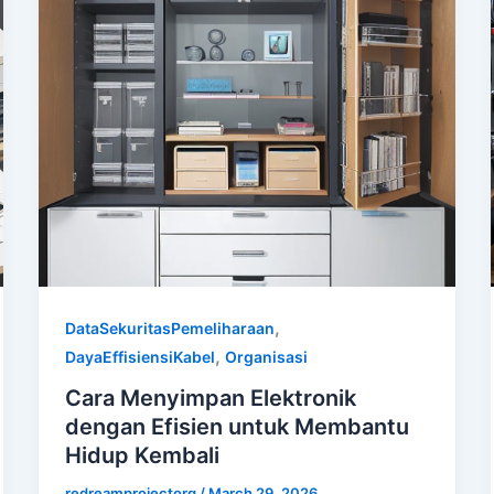
,
DataSekuritasPemeliharaan
,
DayaEffisiensiKabel
Organisasi
Cara Menyimpan Elektronik
dengan Efisien untuk Membantu
Hidup Kembali
redreamprojectorg
/
March 29, 2026