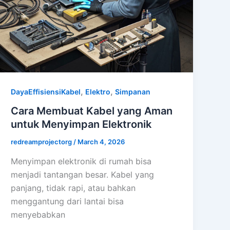
,
,
DayaEffisiensiKabel
Elektro
Simpanan
Cara Membuat Kabel yang Aman
untuk Menyimpan Elektronik
redreamprojectorg
/
March 4, 2026
Menyimpan elektronik di rumah bisa
menjadi tantangan besar. Kabel yang
panjang, tidak rapi, atau bahkan
menggantung dari lantai bisa
menyebabkan