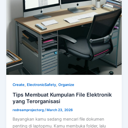
,
,
Create
ElectronicSafety
Organize
Tips Membuat Kumpulan File Elektronik
yang Terorganisasi
redreamprojectorg
/
March 23, 2026
Bayangkan kamu sedang mencari file dokumen
penting di laptopmu. Kamu membuka folder, lalu