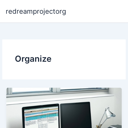
Skip
redreamprojectorg
to
content
Organize