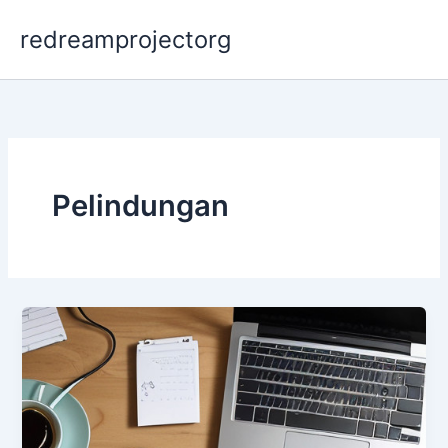
Skip
redreamprojectorg
to
content
Pelindungan