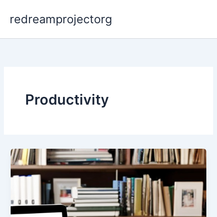
Skip
redreamprojectorg
to
content
Productivity