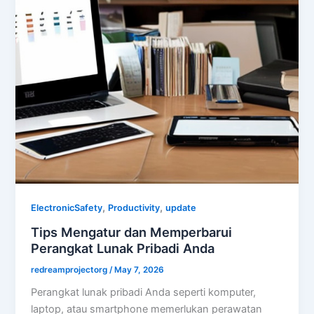
,
,
ElectronicSafety
Productivity
update
Tips Mengatur dan Memperbarui
Perangkat Lunak Pribadi Anda
redreamprojectorg
/
May 7, 2026
Perangkat lunak pribadi Anda seperti komputer,
laptop, atau smartphone memerlukan perawatan