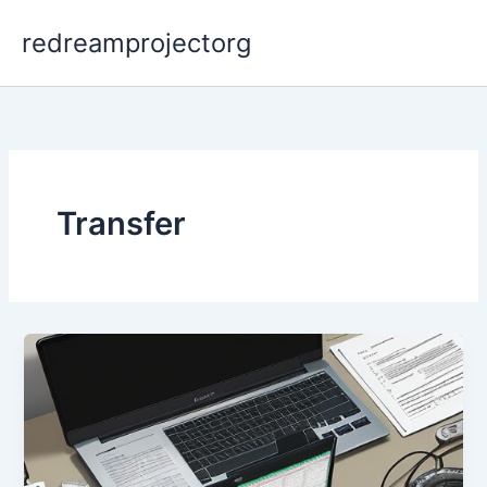
Skip
redreamprojectorg
to
content
Transfer