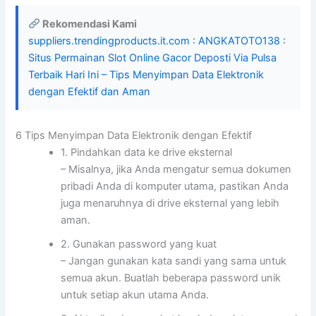
Rekomendasi Kami
suppliers.trendingproducts.it.com : ANGKATOTO138 :
Situs Permainan Slot Online Gacor Deposti Via Pulsa
Terbaik Hari Ini – Tips Menyimpan Data Elektronik
dengan Efektif dan Aman
6 Tips Menyimpan Data Elektronik dengan Efektif
1. Pindahkan data ke drive eksternal
– Misalnya, jika Anda mengatur semua dokumen
pribadi Anda di komputer utama, pastikan Anda
juga menaruhnya di drive eksternal yang lebih
aman.
2. Gunakan password yang kuat
– Jangan gunakan kata sandi yang sama untuk
semua akun. Buatlah beberapa password unik
untuk setiap akun utama Anda.