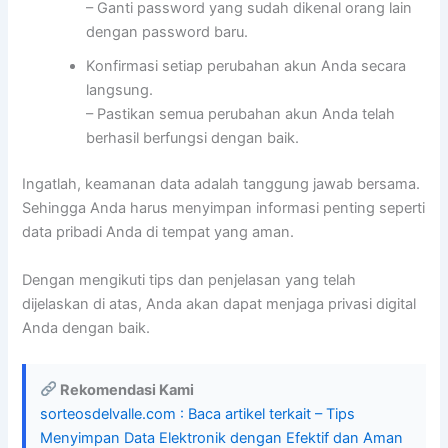
– Ganti password yang sudah dikenal orang lain
dengan password baru.
Konfirmasi setiap perubahan akun Anda secara
langsung.
– Pastikan semua perubahan akun Anda telah
berhasil berfungsi dengan baik.
Ingatlah, keamanan data adalah tanggung jawab bersama.
Sehingga Anda harus menyimpan informasi penting seperti
data pribadi Anda di tempat yang aman.
Dengan mengikuti tips dan penjelasan yang telah
dijelaskan di atas, Anda akan dapat menjaga privasi digital
Anda dengan baik.
Rekomendasi Kami
sorteosdelvalle.com : Baca artikel terkait – Tips
Menyimpan Data Elektronik dengan Efektif dan Aman