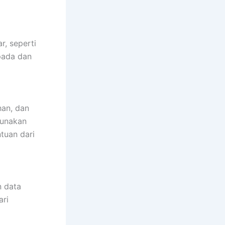
r, seperti
spada dan
han, dan
gunakan
tuan dari
n data
ari