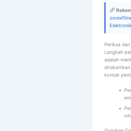
Rekom
zorexfitn
Elektroni
Periksa dan
Langkah per
adalah meme
dirakamkan 
kontak pent
Pe
ema
Pe
in
Gunakan Di