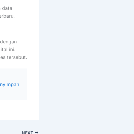
n data
erbaru.
 dengan
al ini.
es tersebut.
Menyimpan
NEXT