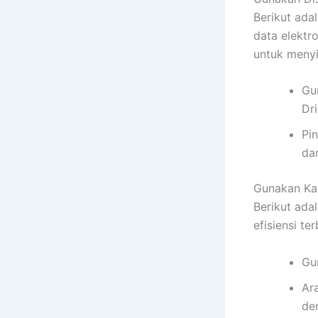
Berikut ada
data elektr
untuk menyi
Gu
Dr
Pi
da
Gunakan Ka
Berikut ada
efisiensi t
Gu
Ar
de