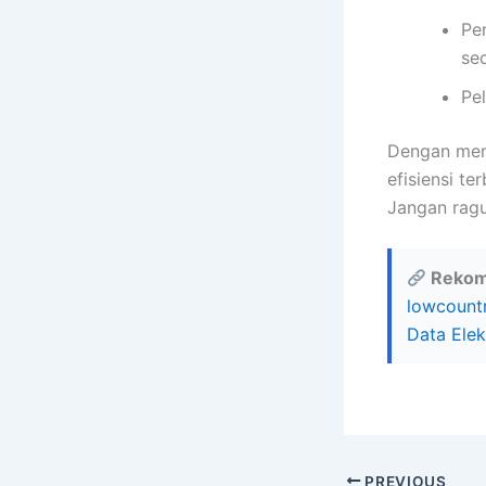
Pe
se
Pel
Dengan meng
efisiensi te
Jangan ragu
Rekom
lowcountr
Data Elek
PREVIOUS