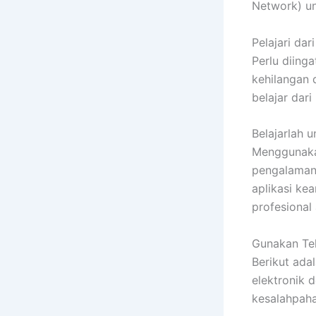
Network) un
Pelajari dar
Perlu diing
kehilangan 
belajar dar
Belajarlah 
Menggunakan
pengalaman
aplikasi ke
profesiona
Gunakan Te
Berikut ada
elektronik 
kesalahpah