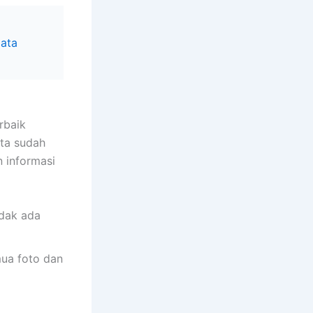
Data
rbaik
ta sudah
 informasi
idak ada
ua foto dan