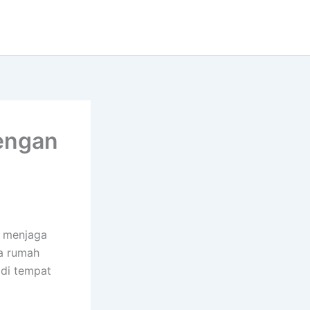
engan
k menjaga
ta rumah
 di tempat