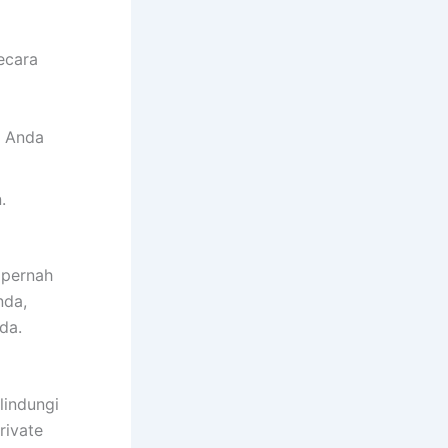
ecara
g Anda
.
 pernah
nda,
da.
lindungi
rivate