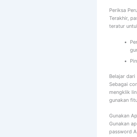
Periksa Pe
Terakhir, p
teratur unt
Pe
gu
Pi
Belajar dari
Sebagai con
mengklik li
gunakan fit
Gunakan Ap
Gunakan apl
password An