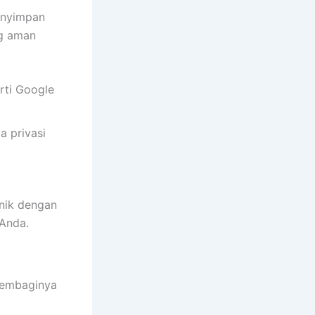
enyimpan
ng aman
rti Google
a privasi
onik dengan
 Anda.
membaginya