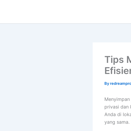
Skip
to
content
Tips 
Efisie
By
redreampro
Menyimpan d
privasi dan
Anda di lok
yang sama.